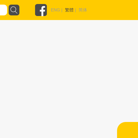
ENG
|
繁體
|
简体