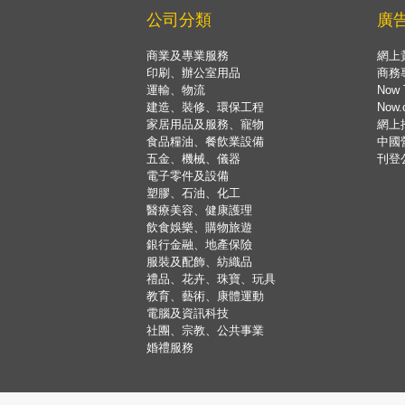
公司分類
廣
商業及專業服務
網上
印刷、辦公室用品
商務
運輸、物流
Now 
建造、裝修、環保工程
Now
家居用品及服務、寵物
網上
食品糧油、餐飲業設備
中國
五金、機械、儀器
刊登
電子零件及設備
塑膠、石油、化工
醫療美容、健康護理
飲食娛樂、購物旅遊
銀行金融、地產保險
服裝及配飾、紡織品
禮品、花卉、珠寶、玩具
教育、藝術、康體運動
電腦及資訊科技
社團、宗教、公共事業
婚禮服務