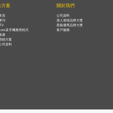
告方案
關於我們
黃頁
公司資料
專刊
港人港情品牌大獎
TV
星級優秀品牌大獎
.com及手機應用程式
客戶服務
推廣
營銷方案
公司資料