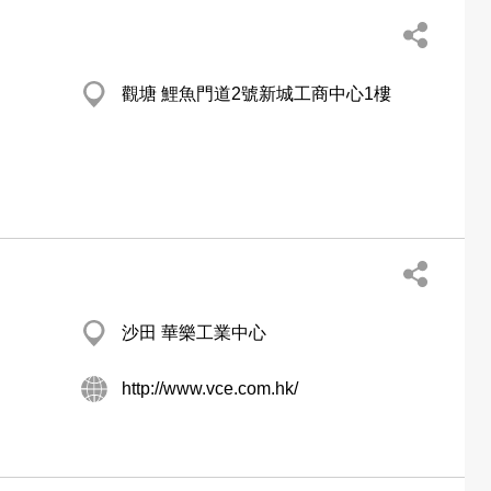
觀塘 鯉魚門道2號新城工商中心1樓
沙田 華樂工業中心
http://www.vce.com.hk/