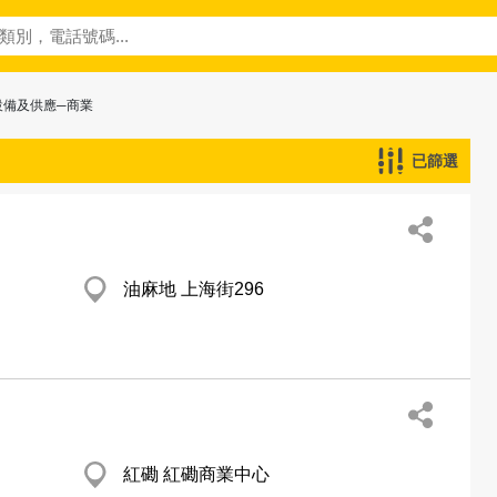
設備及供應─商業
已篩選
油麻地 上海街296
紅磡 紅磡商業中心