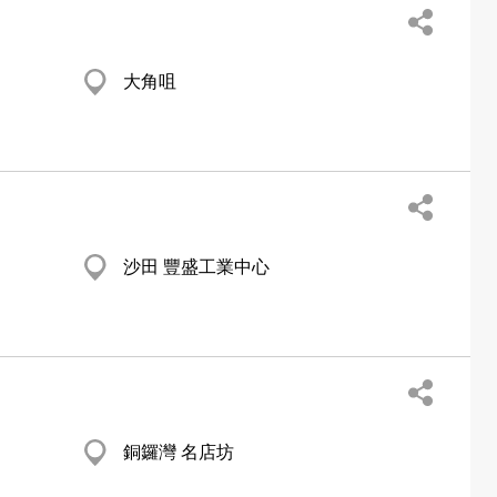
大角咀
沙田 豐盛工業中心
銅鑼灣 名店坊