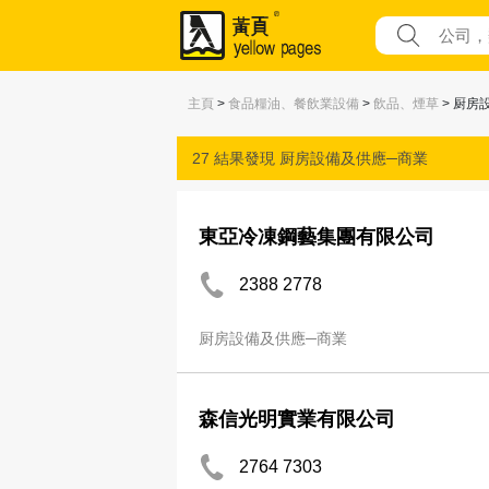
主頁
>
食品糧油、餐飲業設備
>
飲品、煙草
> 厨房
27 結果發現
厨房設備及供應─商業
東亞冷凍鋼藝集團有限公司
2388 2778
厨房設備及供應─商業
森信光明實業有限公司
2764 7303