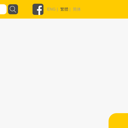
ENG
|
繁體
|
简体