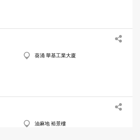
葵涌 華基工業大廈
油麻地 裕景樓