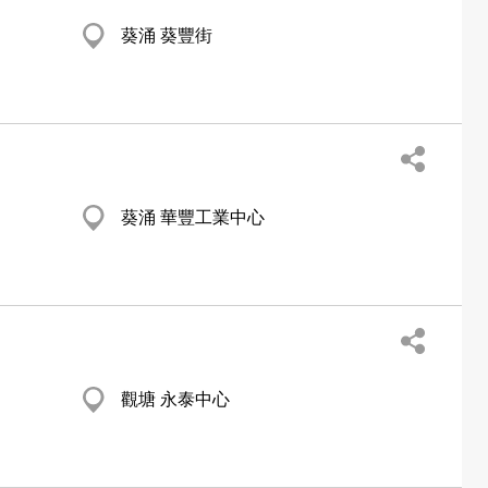
葵涌 葵豐街
葵涌 華豐工業中心
觀塘 永泰中心