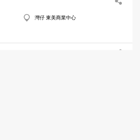
灣仔 東美商業中心
大埔
元朗 合益路17-53號地下17D號鋪