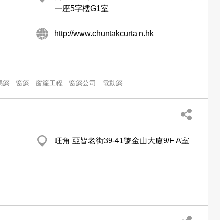
一座5字樓G1室
http://www.chuntakcurtain.hk
馬簾
窗簾
窗簾工程
窗簾公司
電動簾
旺角 亞皆老街39-41號金山大廈9/F A室