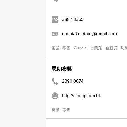
3997 3365
chuntakcurtain@gmail.com
窗簾─零售
Curtain
百葉簾
垂直簾
斑
思朗布藝
2390 0074
http://c-long.com.hk
窗簾─零售