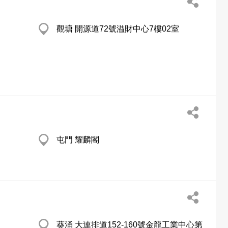
觀塘 開源道72號溢財中心7樓02室
屯門 耀麟閣
葵涌 大連排道152-160號金龍工業中心第