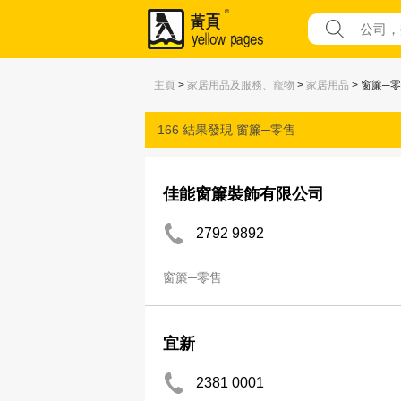
主頁
>
家居用品及服務、寵物
>
家居用品
> 窗簾─
166 結果發現
窗簾─零售
佳能窗簾裝飾有限公司
2792 9892
窗簾─零售
宜新
2381 0001