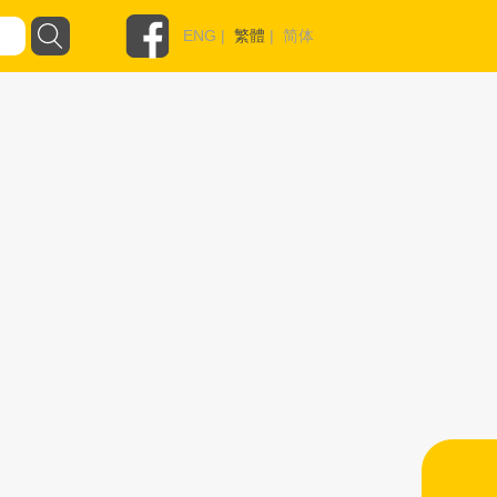
ENG
|
繁體
|
简体