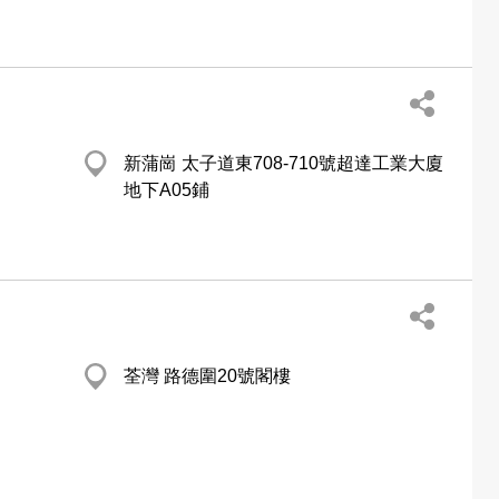
新蒲崗 太子道東708-710號超達工業大廈
地下A05鋪
荃灣 路德圍20號閣樓