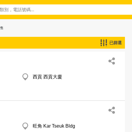
零售
已篩選
西貢 西貢大廈
旺角 Kar Tseuk Bldg