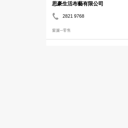
思豪生活布藝有限公司
2821 9768
窗簾─零售
皇冠窗簾
2653 1913
窗簾─零售
皇室窗簾蚊網有限公司 (元朗)
9344 6544
http://www.kingscurtain.com