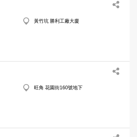
黃竹坑 勝利工廠大廈
旺角 花園街160號地下