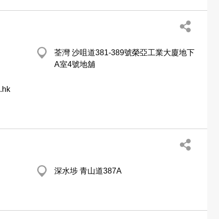
荃灣 沙咀道381-389號榮亞工業大廈地下
A室4號地舖
.hk
深水埗 青山道387A