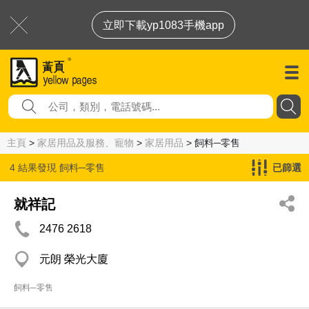
立即下載yp1083手機app
主頁
>
家居用品及服務、寵物
>
家居用品
> 飼料─零售
4 結果發現
飼料─零售
已篩選
就祥記
2476 2618
元朗 榮光大廈
飼料─零售