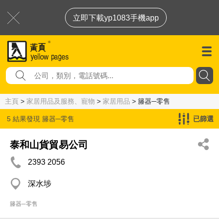
立即下載yp1083手機app
主頁
>
家居用品及服務、寵物
>
家居用品
> 籐器─零售
5 結果發現
籐器─零售
已篩選
泰和山貨貿易公司
2393 2056
深水埗
籐器─零售