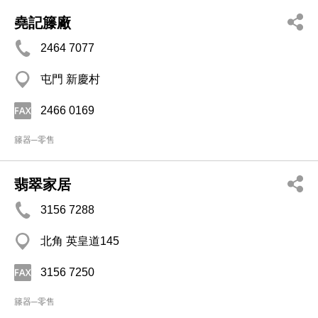
堯記籐廠
2464 7077
屯門 新慶村
2466 0169
籐器─零售
翡翠家居
3156 7288
北角 英皇道145
3156 7250
籐器─零售