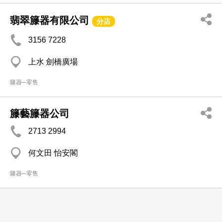
翡翠籐器有限公司
分店
3156 7228
上水 劍橋廣場
籐器─零售
籐藝籐器公司
2713 2994
何文田 怡安閣
籐器─零售