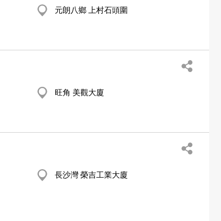
元朗八鄉 上村石頭圍
旺角 美觀大廈
長沙灣 榮吉工業大廈