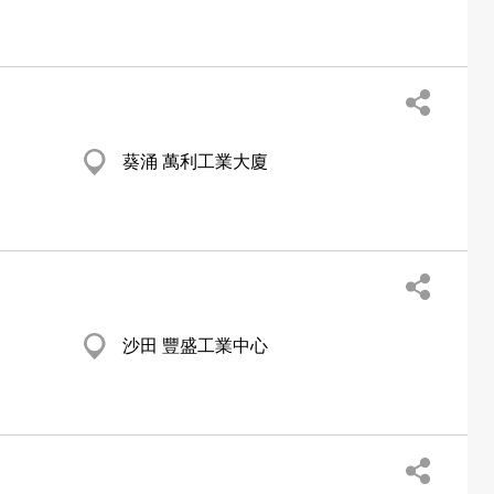
葵涌 萬利工業大廈
沙田 豐盛工業中心