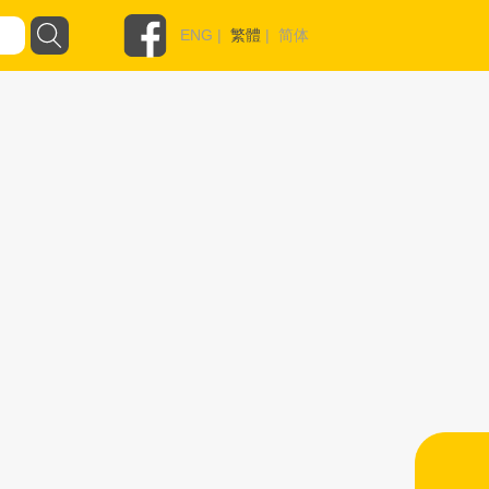
ENG
|
繁體
|
简体