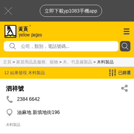
立即下載yp1083手機app
主頁
>
家居用品及服務、寵物
>
木、竹及籐製品
> 木料製品
12 結果發現
木料製品
已篩選
泗祥號
2384 6642
油麻地 新填地街196
木料製品