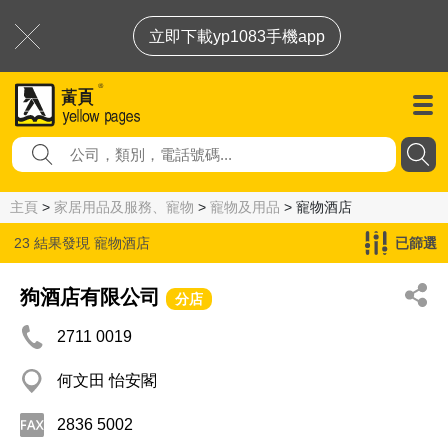
立即下載yp1083手機app
主頁
>
家居用品及服務、寵物
>
寵物及用品
> 寵物酒店
23 結果發現
寵物酒店
已篩選
狗酒店有限公司
分店
2711 0019
何文田 怡安閣
2836 5002