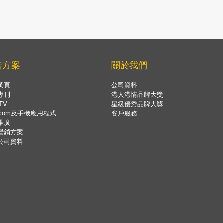
告方案
關於我們
黃頁
公司資料
專刊
港人港情品牌大獎
TV
星級優秀品牌大獎
.com及手機應用程式
客戶服務
推廣
營銷方案
公司資料