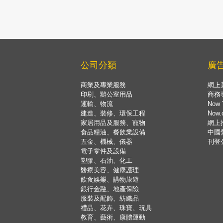
公司分類
廣
商業及專業服務
網上
印刷、辦公室用品
商務
運輸、物流
Now 
建造、裝修、環保工程
Now
家居用品及服務、寵物
網上
食品糧油、餐飲業設備
中國
五金、機械、儀器
刊登
電子零件及設備
塑膠、石油、化工
醫療美容、健康護理
飲食娛樂、購物旅遊
銀行金融、地產保險
服裝及配飾、紡織品
禮品、花卉、珠寶、玩具
教育、藝術、康體運動