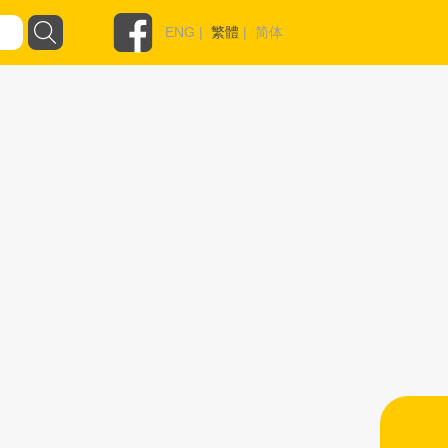
ENG
|
繁體
|
简体