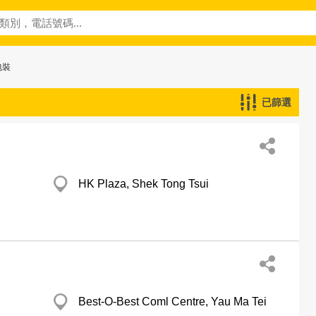
包裝
已篩選
HK Plaza, Shek Tong Tsui
Best-O-Best Coml Centre, Yau Ma Tei