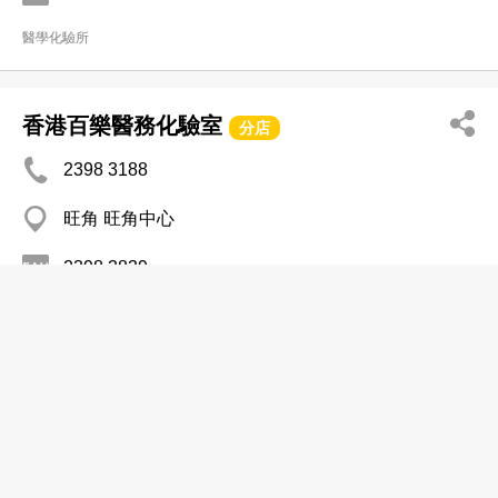
醫學化驗所
香港百樂醫務化驗室
分店
2398 3188
旺角 旺角中心
2398 3839
醫學化驗所
高怡醫學化驗所有限公司
分店
2359 3787
油麻地 嘉賓商業大廈