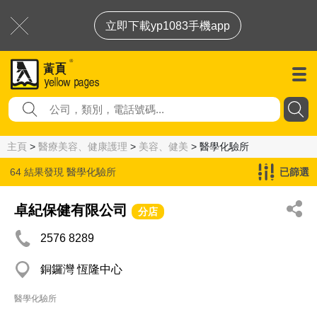
立即下載yp1083手機app
主頁
>
醫療美容、健康護理
>
美容、健美
> 醫學化驗所
64 結果發現
醫學化驗所
已篩選
卓紀保健有限公司
分店
2576 8289
銅鑼灣 恆隆中心
醫學化驗所