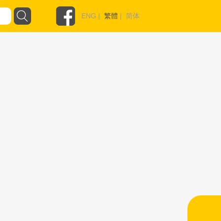
ENG
|
繁體
|
简体