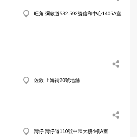
旺角 彌敦道582-592號信和中心1405A室
佐敦 上海街20號地舖
灣仔 灣仔道110號中匯大樓4樓A室