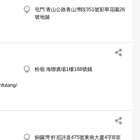
屯門 青山公路青山灣段351號彩華花園26
號地舖
粉嶺 海聯廣場1樓188號鋪
nfutang/
銅鑼灣 軒尼詩道475號東南大廈4字B室