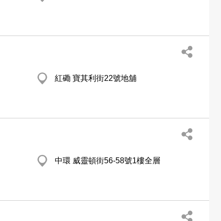
紅磡 寶其利街22號地舖
中環 威靈頓街56-58號1樓全層