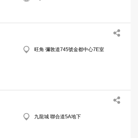
旺角 彌敦道745號金都中心7E室
九龍城 聯合道5A地下