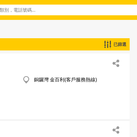
已篩選
銅鑼灣 金百利(客戶服務熱線)