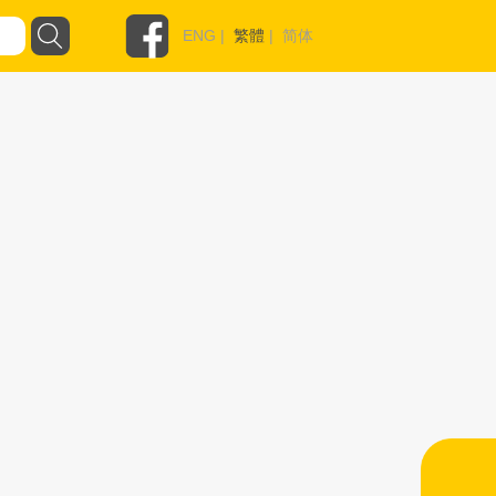
ENG
|
繁體
|
简体