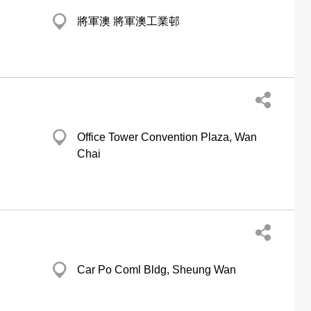
將軍澳 將軍澳工業邨
Office Tower Convention Plaza, Wan
Chai
Car Po Coml Bldg, Sheung Wan