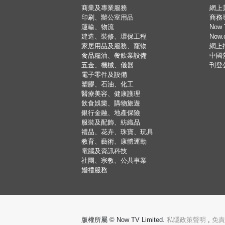
商業及專業服務
網上
印刷、辦公室用品
商務
運輸、物流
Now 
建造、裝修、環保工程
Now
家居用品及服務、寵物
網上
食品糧油、餐飲業設備
中國
五金、機械、儀器
刊登
電子零件及設備
塑膠、石油、化工
醫療美容、健康護理
飲食娛樂、購物旅遊
銀行金融、地產保險
服裝及配飾、紡織品
禮品、花卉、珠寶、玩具
教育、藝術、康體運動
電腦及資訊科技
社團、宗教、公共事業
婚禮服務
版權所屬 © Now TV Limited.
私隱政策聲明
,
免責