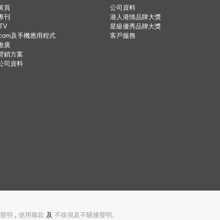
黃頁
公司資料
專刊
港人港情品牌大獎
TV
星級優秀品牌大獎
.com及手機應用程式
客戶服務
推廣
營銷方案
公司資料
聲明
,
使用條款
及
不歧視及不騷擾聲明。