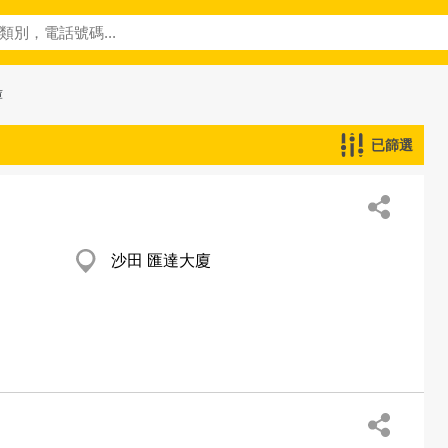
庫
已篩選
沙田 匯達大廈