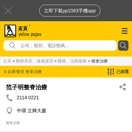
立即下載yp1083手機app
主頁
>
醫療美容、健康護理
>
醫療、治療服務
> 推拿治療
6 結果發現
推拿治療
已篩選
范子明整脊治療
2114 0221
中環 立輝大廈
推拿治療