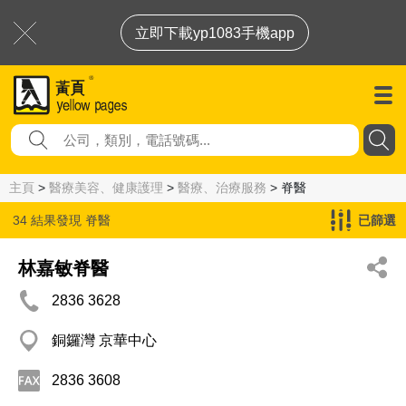
立即下載yp1083手機app
主頁
>
醫療美容、健康護理
>
醫療、治療服務
> 脊醫
34 結果發現
脊醫
已篩選
林嘉敏脊醫
2836 3628
銅鑼灣 京華中心
2836 3608