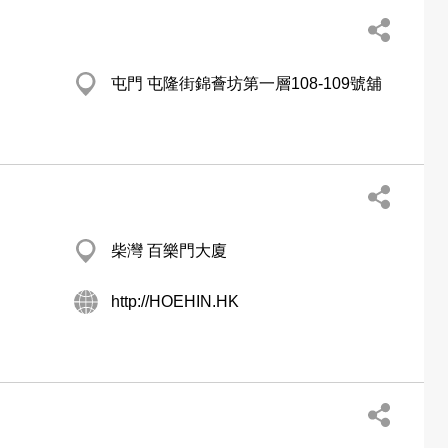
屯門 屯隆街錦薈坊第一層108-109號舖
柴灣 百樂門大廈
http://HOEHIN.HK