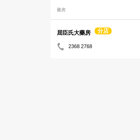
藥房
分店
屈臣氏大藥房
2368 2768
2740 4285
藥房
幸福醫藥有限公司
2507 9935
藥房