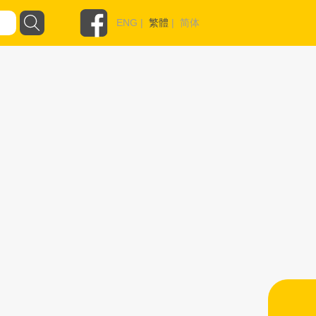
ENG
|
繁體
|
简体