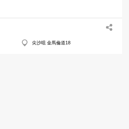
尖沙咀 金馬倫道18
灣仔 駱克道41號東城大廈12樓