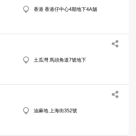
香港 香港仔中心4期地下4A舖
土瓜灣 馬頭角道7號地下
油麻地 上海街352號