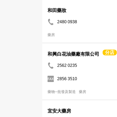
和田藥妝
2480 0938
藥房
分店
和興白花油藥廠有限公司
2562 0235
2856 3510
藥物─批發及製造
藥房
宜安大藥房