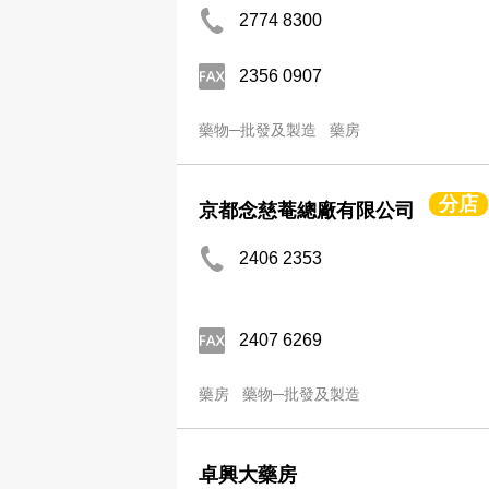
2774 8300
2356 0907
藥物─批發及製造
藥房
分店
京都念慈菴總廠有限公司
2406 2353
2407 6269
藥房
藥物─批發及製造
卓興大藥房