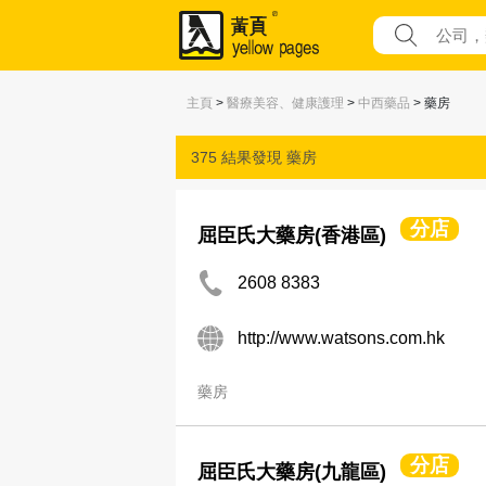
主頁
>
醫療美容、健康護理
>
中西藥品
> 藥房
375 結果發現
藥房
分店
屈臣氏大藥房(香港區)
2608 8383
http://www.watsons.com.hk
藥房
分店
屈臣氏大藥房(九龍區)