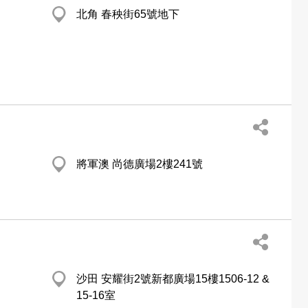
北角 春秧街65號地下
將軍澳 尚德廣場2樓241號
沙田 安耀街2號新都廣場15樓1506-12 &
15-16室