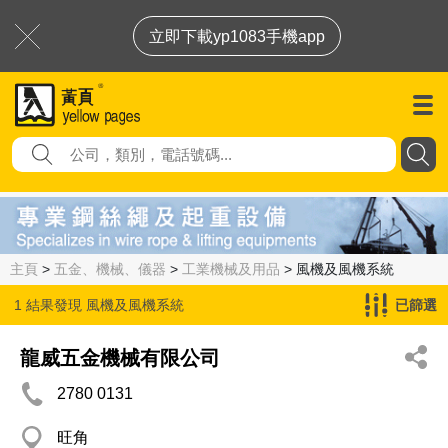
立即下載yp1083手機app
主頁
>
五金、機械、儀器
>
工業機械及用品
> 風機及風機系統
1 結果發現
風機及風機系統
已篩選
龍威五金機械有限公司
2780 0131
旺角