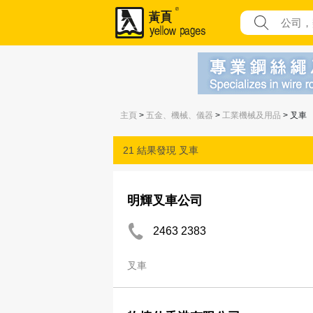
主頁
>
五金、機械、儀器
>
工業機械及用品
> 叉車
21 結果發現
叉車
明輝叉車公司
2463 2383
叉車