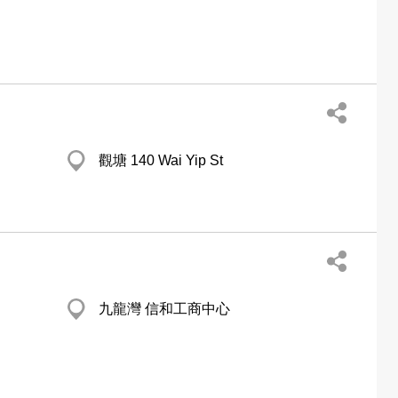
觀塘 140 Wai Yip St
九龍灣 信和工商中心