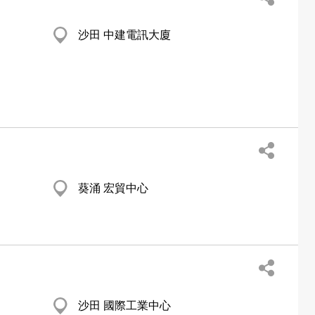
沙田 中建電訊大廈
葵涌 宏貿中心
沙田 國際工業中心