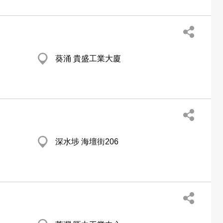
葵涌 貴盛工業大廈
深水埗 海壇街206