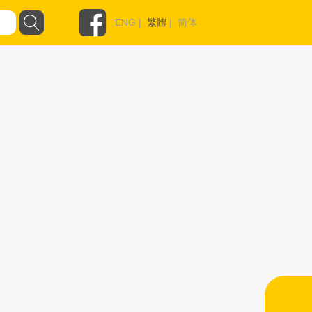
ENG
|
繁體
|
简体