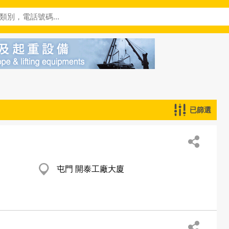
已篩選
屯門 開泰工廠大廈