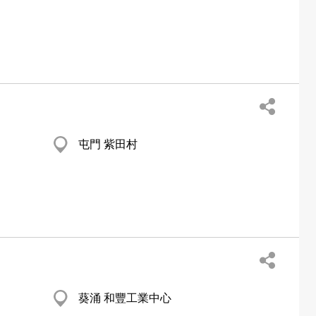
屯門 紫田村
葵涌 和豐工業中心