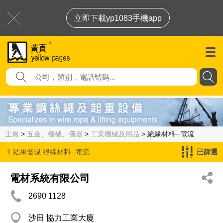
立即下載yp1083手機app
主頁
>
五金、機械、儀器
>
工業機械及用品
> 絕緣材料─電流
1 結果發現
絕緣材料─電流
已篩選
電材系統有限公司
2690 1128
沙田 協力工業大廈