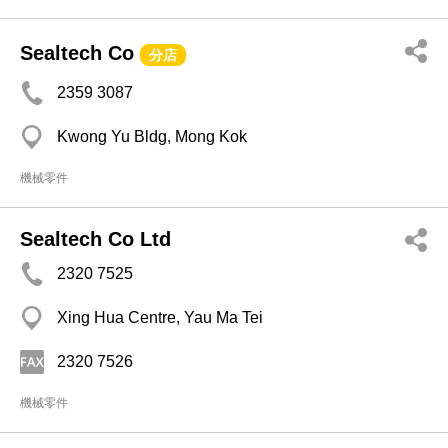
Sealtech Co
分店
2359 3087
Kwong Yu Bldg, Mong Kok
機械零件
Sealtech Co Ltd
2320 7525
Xing Hua Centre, Yau Ma Tei
2320 7526
機械零件