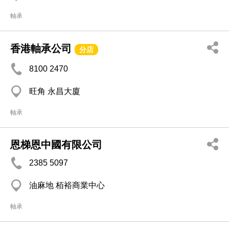
軸承
香港軸承公司
分店
8100 2470
旺角 永昌大廈
軸承
恩梯恩中國有限公司
2385 5097
油麻地 栢裕商業中心
軸承