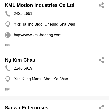
KML Motion Industries Co Ltd
2425 1661
Yick Tai Ind Bldg, Cheung Sha Wan
http://www.kml-bearing.com
軸承
Ng Kim Chau
2248 5919
Yen Kung Mans, Shau Kei Wan
軸承
Sanwa Enterprises