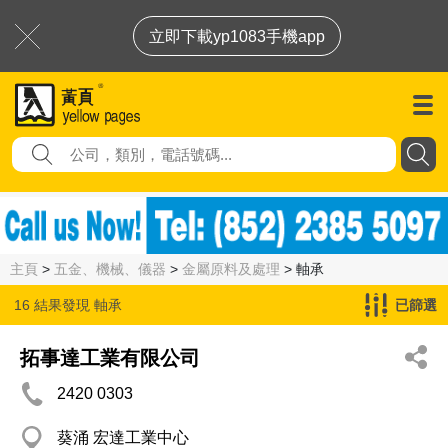
立即下載yp1083手機app
主頁
>
五金、機械、儀器
>
金屬原料及處理
> 軸承
16 結果發現
軸承
已篩選
拓事達工業有限公司
2420 0303
葵涌 宏達工業中心