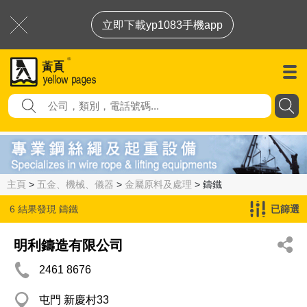
立即下載yp1083手機app
主頁
>
五金、機械、儀器
>
金屬原料及處理
> 鑄鐵
6 結果發現
鑄鐵
已篩選
明利鑄造有限公司
2461 8676
屯門 新慶村33