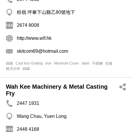
粉嶺 坪輋下山雞乙80號地下
2674 8008
http://www.wlf.hk
skitcom69@hotmail.com
鑄鐵
Cast Iron Grating
Iron
Manhole Cover
steel
不銹鋼
生鐵
梳冷沙井
鑄鐵
Wah Kee Machinery & Metal Casting
Fty
2447 1931
Wang Chau, Yuen Long
2448 4168