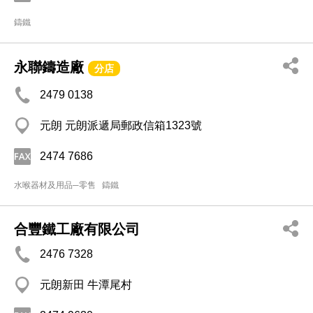
鑄鐵
永聯鑄造廠
分店
2479 0138
元朗 元朗派遞局郵政信箱1323號
2474 7686
水喉器材及用品─零售
鑄鐵
合豐鐵工廠有限公司
2476 7328
元朗新田 牛潭尾村