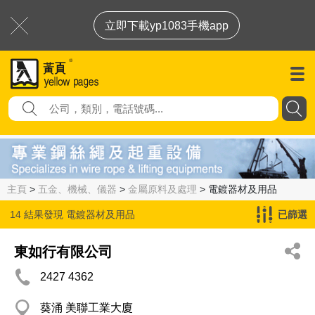
立即下載yp1083手機app
主頁
>
五金、機械、儀器
>
金屬原料及處理
> 電鍍器材及用品
14 結果發現
電鍍器材及用品
已篩選
東如行有限公司
2427 4362
葵涌 美聯工業大廈