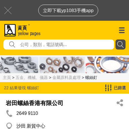
立即下載yp1083手機app
主頁
>
五金、機械、儀器
>
金屬原料及處理
> 螺絲釘
22 結果發現
螺絲釘
已篩選
岩田螺絲香港有限公司
2649 9110
沙田 新貿中心