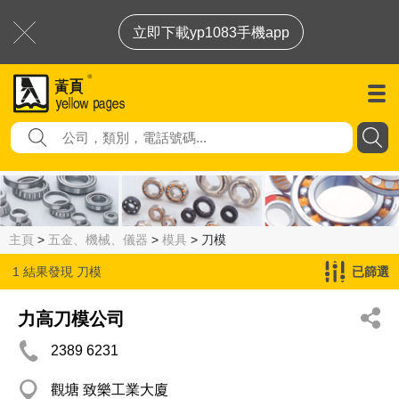
立即下載yp1083手機app
主頁
>
五金、機械、儀器
>
模具
> 刀模
1 結果發現
刀模
已篩選
力高刀模公司
2389 6231
觀塘 致樂工業大廈