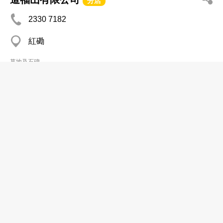
分店
2330 7182
紅磡
墓地及石碑
榮利石廠
分店
2675 7562
粉嶺 和合石村
2362 8768
墓地及石碑
聚福寶發展有限公司