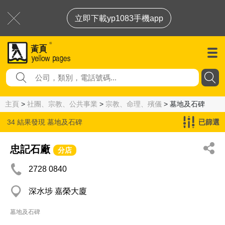
立即下載yp1083手機app
主頁
>
社團、宗教、公共事業
>
宗教、命理、殯儀
> 墓地及石碑
34 結果發現
墓地及石碑
已篩選
忠記石廠
分店
2728 0840
深水埗 嘉榮大廈
墓地及石碑