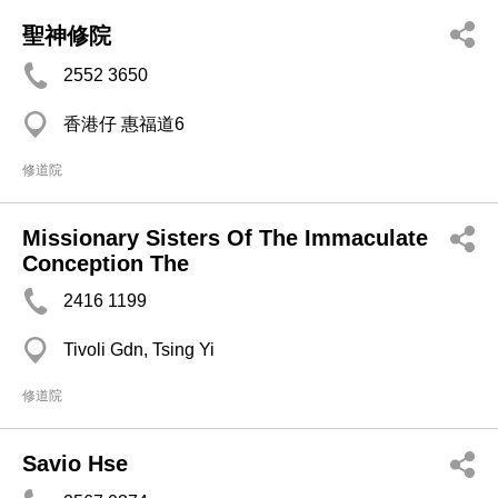
聖神修院
2552 3650
香港仔 惠福道6
修道院
Missionary Sisters Of The Immaculate
Conception The
2416 1199
Tivoli Gdn, Tsing Yi
修道院
Savio Hse