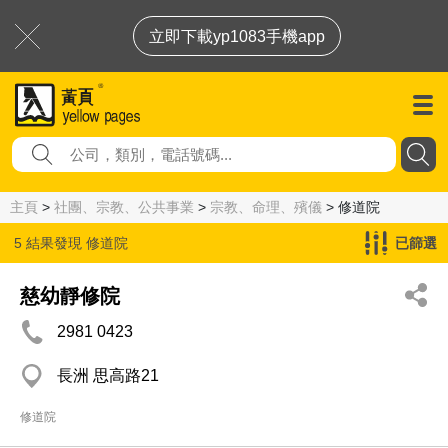
立即下載yp1083手機app
主頁
>
社團、宗教、公共事業
>
宗教、命理、殯儀
> 修道院
5 結果發現
修道院
已篩選
慈幼靜修院
2981 0423
長洲 思高路21
修道院