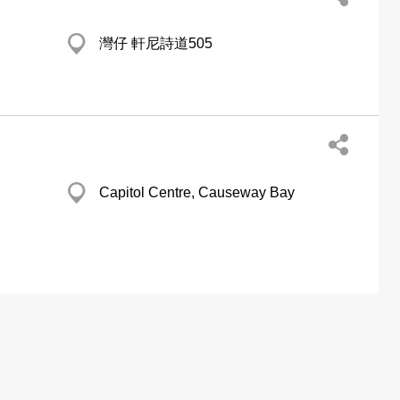
灣仔 軒尼詩道505
Capitol Centre, Causeway Bay
Well On Gdn Coml Complex, Tseung