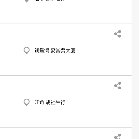
銅鑼灣 麥當勞大廈
旺角 胡社生行