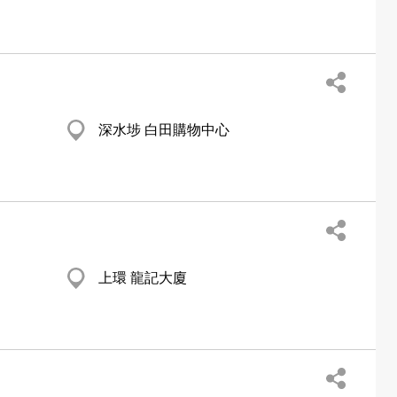
深水埗 白田購物中心
上環 龍記大廈