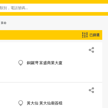
 算命
已篩選
銅鑼灣 富盛商業大廈
黃大仙 黃大仙廟簽檔