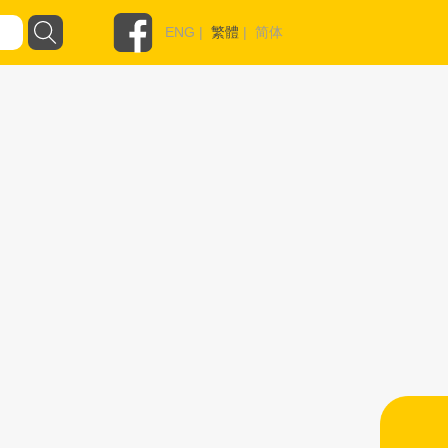
ENG
|
繁體
|
简体