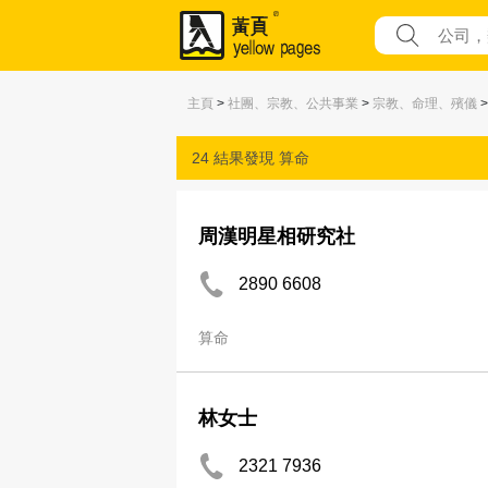
主頁
>
社團、宗教、公共事業
>
宗教、命理、殯儀
>
24 結果發現
算命
周漢明星相研究社
2890 6608
算命
林女士
2321 7936