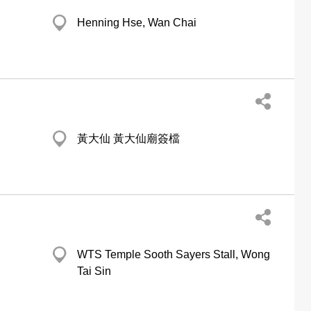
Henning Hse, Wan Chai
黃大仙 黃大仙廟簽檔
WTS Temple Sooth Sayers Stall, Wong
Tai Sin