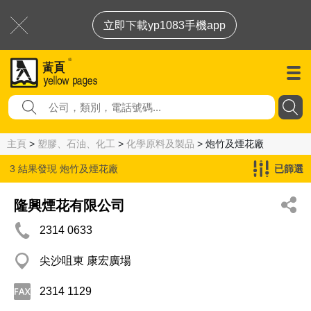
立即下載yp1083手機app
主頁
>
塑膠、石油、化工
>
化學原料及製品
> 炮竹及煙花廠
3 結果發現
炮竹及煙花廠
已篩選
隆興煙花有限公司
2314 0633
尖沙咀東 康宏廣場
2314 1129