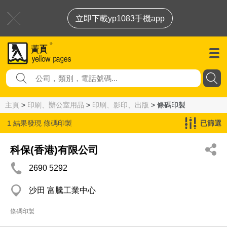
立即下載yp1083手機app
主頁
>
印刷、辦公室用品
>
印刷、影印、出版
> 條碼印製
1 結果發現
條碼印製
已篩選
科保(香港)有限公司
2690 5292
沙田 富騰工業中心
條碼印製