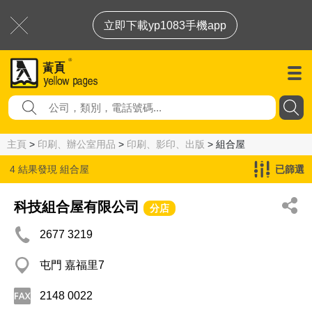
立即下載yp1083手機app
主頁
>
印刷、辦公室用品
>
印刷、影印、出版
> 組合屋
4 結果發現
組合屋
已篩選
科技組合屋有限公司
分店
2677 3219
屯門 嘉福里7
2148 0022