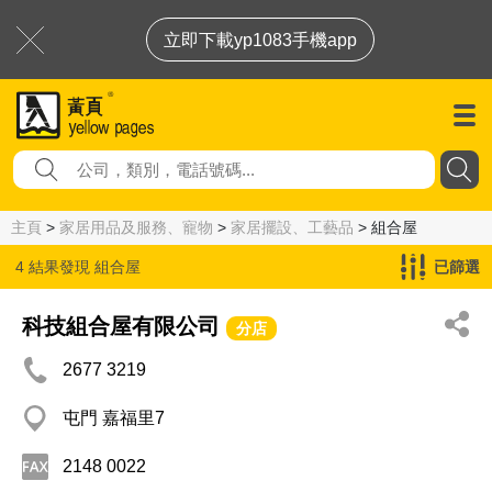
立即下載yp1083手機app
主頁
>
家居用品及服務、寵物
>
家居擺設、工藝品
> 組合屋
4 結果發現
組合屋
已篩選
科技組合屋有限公司
分店
2677 3219
屯門 嘉福里7
2148 0022