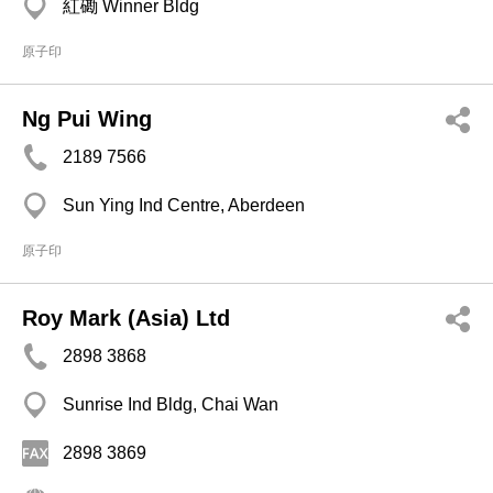
紅磡 Winner Bldg
原子印
Ng Pui Wing
2189 7566
Sun Ying Ind Centre, Aberdeen
原子印
Roy Mark (Asia) Ltd
2898 3868
Sunrise Ind Bldg, Chai Wan
2898 3869