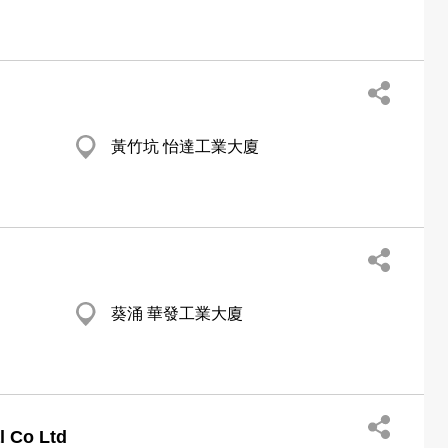
黃竹坑 怡達工業大廈
葵涌 華發工業大廈
l Co Ltd