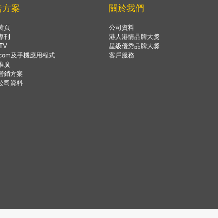
告方案
關於我們
黃頁
公司資料
專刊
港人港情品牌大獎
TV
星級優秀品牌大獎
.com及手機應用程式
客戶服務
推廣
營銷方案
公司資料