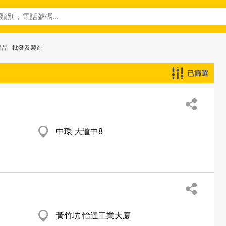
用品─批發及製造
已篩選
中環 大道中8
黃竹坑 怡達工業大廈