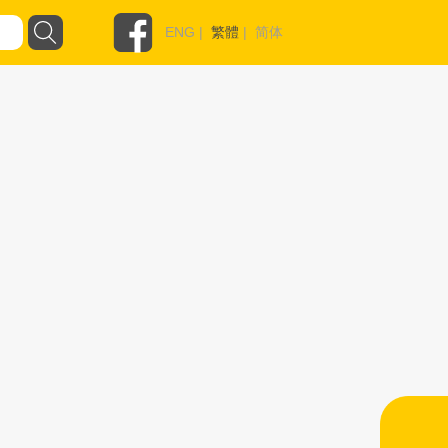
ENG
|
繁體
|
简体