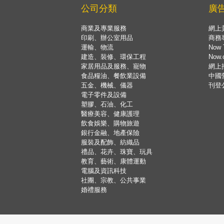
公司分類
廣
商業及專業服務
網上
印刷、辦公室用品
商務
運輸、物流
Now 
建造、裝修、環保工程
Now
家居用品及服務、寵物
網上
食品糧油、餐飲業設備
中國
五金、機械、儀器
刊登
電子零件及設備
塑膠、石油、化工
醫療美容、健康護理
飲食娛樂、購物旅遊
銀行金融、地產保險
服裝及配飾、紡織品
禮品、花卉、珠寶、玩具
教育、藝術、康體運動
電腦及資訊科技
社團、宗教、公共事業
婚禮服務