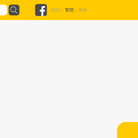
ENG
|
繁體
|
简体