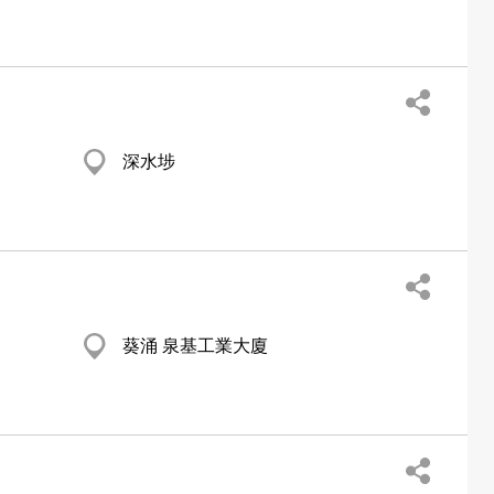
深水埗
葵涌 泉基工業大廈