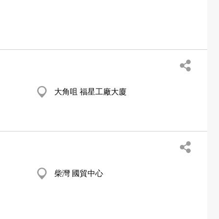
大角咀 福星工廠大廈
柴灣 國貿中心