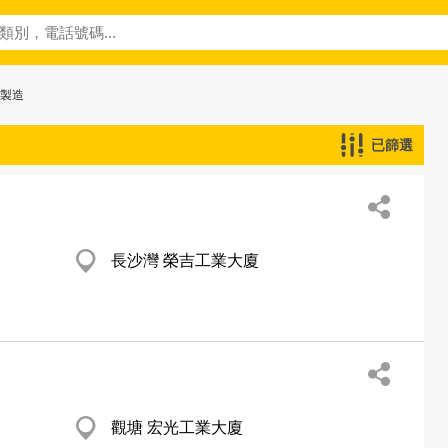
─製造
已篩選
長沙灣 榮吉工業大廈
觀塘 宏光工業大廈