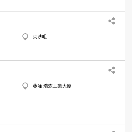
尖沙咀
葵涌 瑞森工業大廈