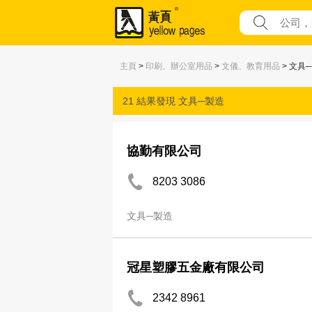
主頁
>
印刷、辦公室用品
>
文儀、教育用品
> 文具
21 結果發現
文具─製造
協勤有限公司
8203 3086
文具─製造
冠星塑膠五金廠有限公司
2342 8961