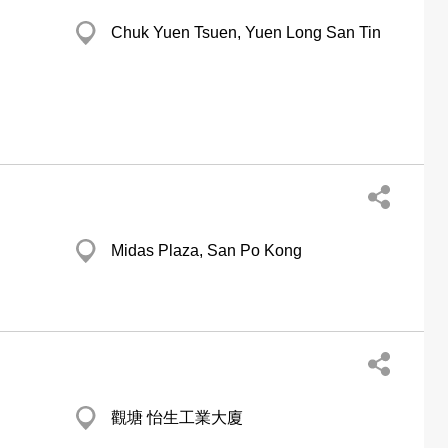
Chuk Yuen Tsuen, Yuen Long San Tin
Midas Plaza, San Po Kong
觀塘 怡生工業大廈