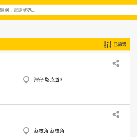
已篩選
灣仔 駱克道3
荔枝角 荔枝角