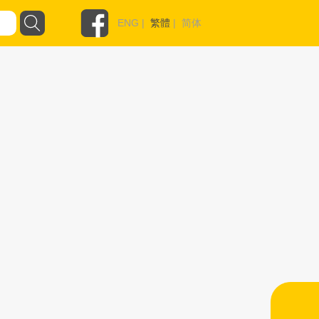
ENG
|
繁體
|
简体