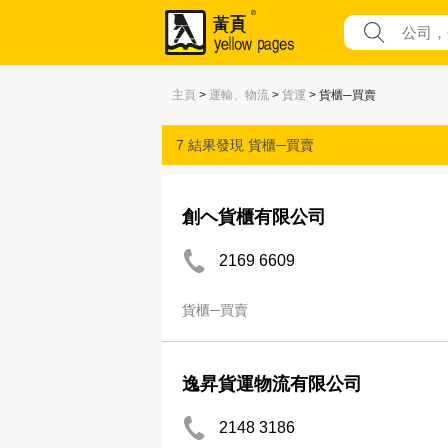
主頁
>
運輸、物流
>
貨運
> 貨櫃─買賣
7 結果發現
貨櫃─買賣
創ヘ貨櫃有限公司
2169 6609
貨櫃─買賣
逸昇貨運物流有限公司
2148 3186