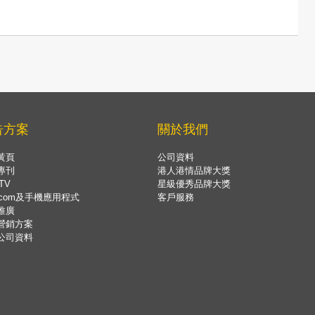
告方案
關於我們
黃頁
公司資料
專刊
港人港情品牌大獎
TV
星級優秀品牌大獎
.com及手機應用程式
客戶服務
推廣
營銷方案
公司資料