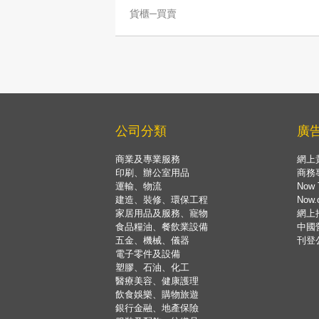
貨櫃─買賣
公司分類
廣
商業及專業服務
網上
印刷、辦公室用品
商務
運輸、物流
Now 
建造、裝修、環保工程
Now
家居用品及服務、寵物
網上
食品糧油、餐飲業設備
中國
五金、機械、儀器
刊登
電子零件及設備
塑膠、石油、化工
醫療美容、健康護理
飲食娛樂、購物旅遊
銀行金融、地產保險