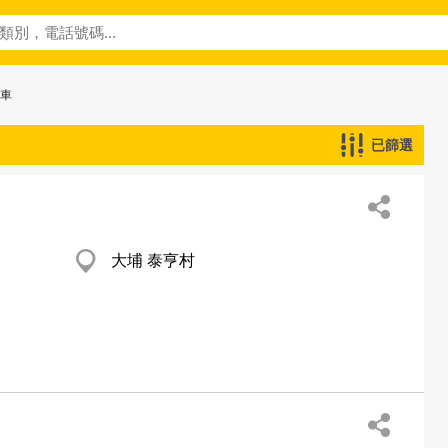
舊車
已篩選
大埔 泰亨村