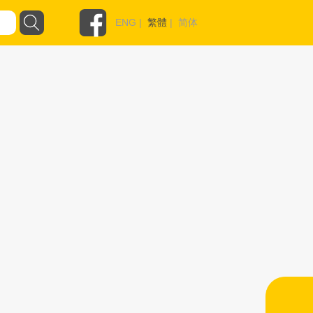
ENG
|
繁體
|
简体