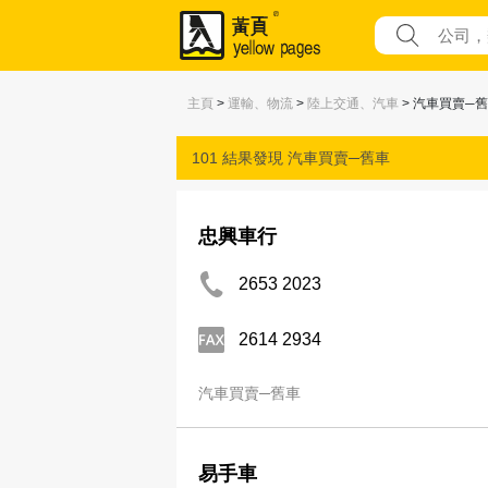
主頁
>
運輸、物流
>
陸上交通、汽車
> 汽車買賣─
101 結果發現
汽車買賣─舊車
忠興車行
2653 2023
2614 2934
汽車買賣─舊車
易手車