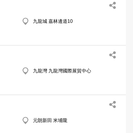
九龍城 嘉林邊道10
九龍灣 九龍灣國際展貿中心
元朗新田 米埔隴