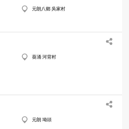
元朗八鄉 吳家村
葵涌 河背村
元朗 坳頭