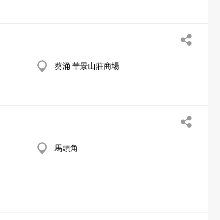
葵涌 華景山莊商場
馬頭角