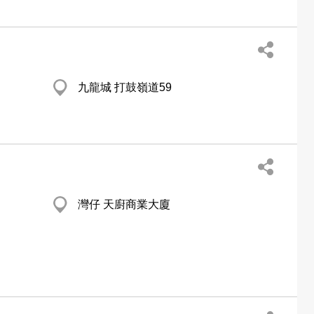
九龍城 打鼓嶺道59
灣仔 天廚商業大廈