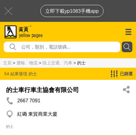
立即下載yp1083手機app
主頁
>
運輸、物流
>
陸上交通、汽車
> 的士
54 結果發現
的士
已篩選
的士車行車主協會有限公司
2667 7091
紅磡 東貿商業大廈
的士