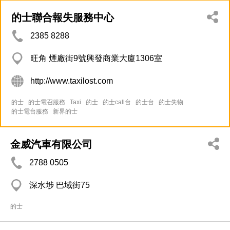
的士聯合報失服務中心
2385 8288
旺角 煙廠街9號興發商業大廈1306室
http://www.taxilost.com
的士
的士電召服務
Taxi
的士
的士call台
的士台
的士失物
的士電台服務
新界的士
金威汽車有限公司
2788 0505
深水埗 巴域街75
的士