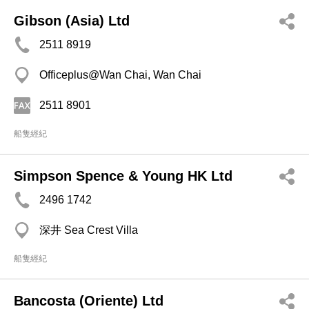
Gibson (Asia) Ltd
2511 8919
Officeplus@Wan Chai, Wan Chai
2511 8901
船隻經紀
Simpson Spence & Young HK Ltd
2496 1742
深井 Sea Crest Villa
船隻經紀
Bancosta (Oriente) Ltd