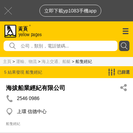
立即下載yp1083手機app
主頁
>
運輸、物流
>
海上交通、船艇
> 船隻經紀
5 結果發現
船隻經紀
已篩選
海拔船業經紀有限公司
2546 0986
上環 信德中心
船隻經紀