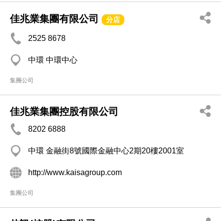
佳兆業集團有限公司
分店
2525 8678
中環 中環中心
集團公司
佳兆業集團控股有限公司
8202 6888
中環 金融街8號國際金融中心2期20樓2001室
http://www.kaisagroup.com
集團公司