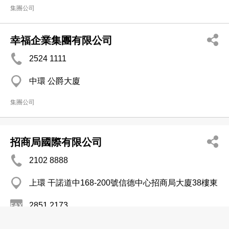
集團公司
幸福企業集團有限公司
2524 1111
中環 公爵大廈
集團公司
招商局國際有限公司
2102 8888
上環 干諾道中168-200號信德中心招商局大廈38樓東
2851 2173
http://www.cmhi.com.hk