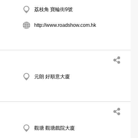
荔枝角 寶輪街9號
http://www.roadshow.com.hk
元朗 好順意大廈
觀塘 觀塘戲院大廈