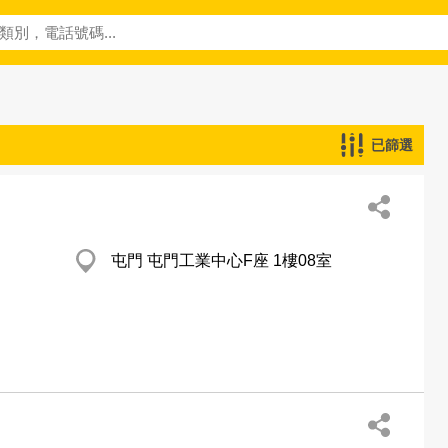
已篩選
屯門 屯門工業中心F座 1樓08室