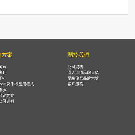
告方案
關於我們
黃頁
公司資料
專刊
港人港情品牌大獎
TV
星級優秀品牌大獎
.com及手機應用程式
客戶服務
推廣
營銷方案
公司資料