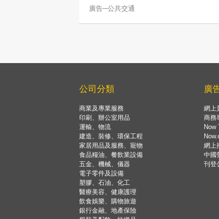
廣告─公共交通
公司分類
廣
商業及專業服務
網上
印刷、辦公室用品
商務
運輸、物流
Now 
建造、裝修、環保工程
Now
家居用品及服務、寵物
網上
食品糧油、餐飲業設備
中國
五金、機械、儀器
刊登
電子零件及設備
塑膠、石油、化工
醫療美容、健康護理
飲食娛樂、購物旅遊
銀行金融、地產保險