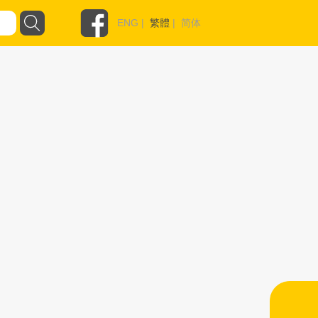
ENG
|
繁體
|
简体