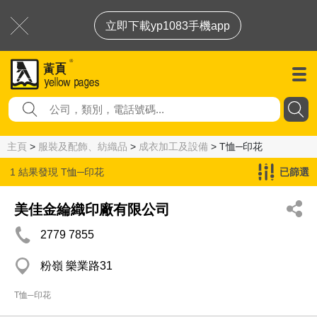
立即下載yp1083手機app
主頁
>
服裝及配飾、紡織品
>
成衣加工及設備
> T恤─印花
1 結果發現
T恤─印花
已篩選
美佳金綸織印廠有限公司
2779 7855
粉嶺 樂業路31
T恤─印花