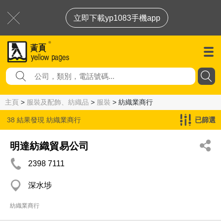
立即下載yp1083手機app
主頁
>
服裝及配飾、紡織品
>
服裝
> 紡織業商行
38 結果發現
紡織業商行
已篩選
明達紡織貿易公司
2398 7111
深水埗
紡織業商行