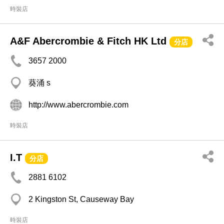
時裝店
A&F Abercrombie & Fitch HK Ltd
分店
3657 2000
葵涌 s
http://www.abercrombie.com
時裝店
I.T
分店
2881 6102
2 Kingston St, Causeway Bay
時裝店