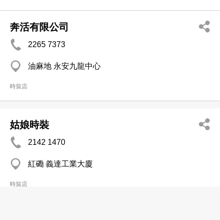
奔活有限公司
2265 7373
油麻地 永安九龍中心
時裝店
姑娘時裝
2142 1470
紅磡 義達工業大廈
時裝店
C'est La Mode