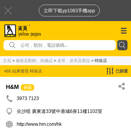
立即下載yp1083手機app
主頁
>
服裝及配飾、紡織品
>
皮草、皮革及製品
> 時裝店
485 結果發現
時裝店
已篩選
H&M
分店
3973 7123
尖沙咀 廣東道33號中港城6座11樓1102室
http://www.hm.com/hk