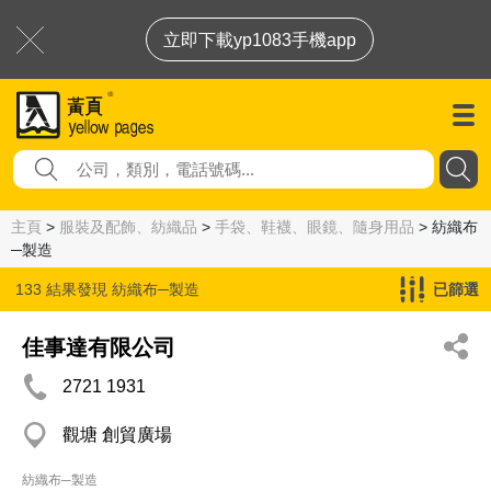
立即下載yp1083手機app
主頁
>
服裝及配飾、紡織品
>
手袋、鞋襪、眼鏡、隨身用品
> 紡織布
─製造
133 結果發現
紡織布─製造
已篩選
佳事達有限公司
2721 1931
觀塘 創貿廣場
紡織布─製造