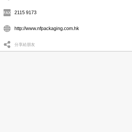
2115 9173
http://www.nfpackaging.com.hk
分享給朋友