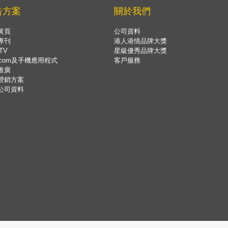
告方案
關於我們
黃頁
公司資料
專刊
港人港情品牌大獎
TV
星級優秀品牌大獎
.com及手機應用程式
客戶服務
推廣
營銷方案
公司資料