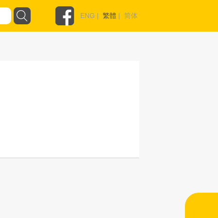
ENG
|
繁體
|
简体