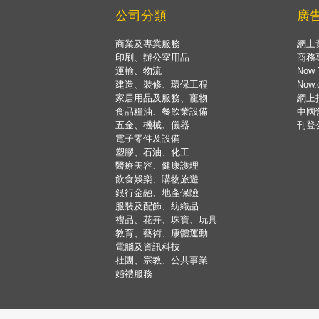
公司分類
廣
商業及專業服務
網上
印刷、辦公室用品
商務
運輸、物流
Now 
建造、裝修、環保工程
Now
家居用品及服務、寵物
網上
食品糧油、餐飲業設備
中國
五金、機械、儀器
刊登
電子零件及設備
塑膠、石油、化工
醫療美容、健康護理
飲食娛樂、購物旅遊
銀行金融、地產保險
服裝及配飾、紡織品
禮品、花卉、珠寶、玩具
教育、藝術、康體運動
電腦及資訊科技
社團、宗教、公共事業
婚禮服務