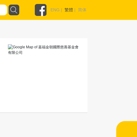
ENG
|
繁體
|
简体