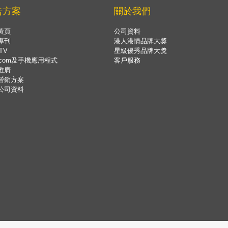
告方案
關於我們
黃頁
公司資料
專刊
港人港情品牌大獎
TV
星級優秀品牌大獎
.com及手機應用程式
客戶服務
推廣
營銷方案
公司資料