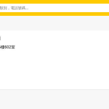
司
司
樓602室