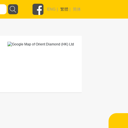
ENG
|
繁體
|
简体