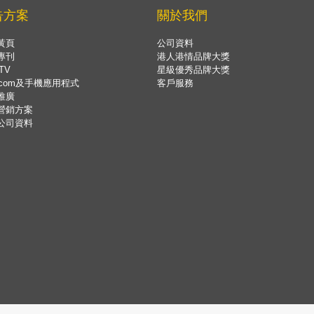
告方案
關於我們
黃頁
公司資料
專刊
港人港情品牌大獎
TV
星級優秀品牌大獎
.com及手機應用程式
客戶服務
推廣
營銷方案
公司資料