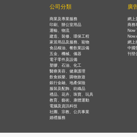
公司分類
廣
商業及專業服務
網上
印刷、辦公室用品
商務
運輸、物流
Now 
建造、裝修、環保工程
Now
家居用品及服務、寵物
網上
食品糧油、餐飲業設備
中國
五金、機械、儀器
刊登
電子零件及設備
塑膠、石油、化工
醫療美容、健康護理
飲食娛樂、購物旅遊
銀行金融、地產保險
服裝及配飾、紡織品
禮品、花卉、珠寶、玩具
教育、藝術、康體運動
電腦及資訊科技
社團、宗教、公共事業
婚禮服務