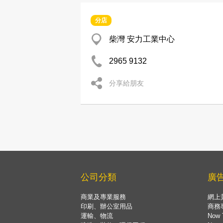
分店
柴灣 安力工業中心
2965 9132
分享給朋友
公司分類
廣
商業及專業服務
網上
印刷、辦公室用品
商務
運輸、物流
Now 