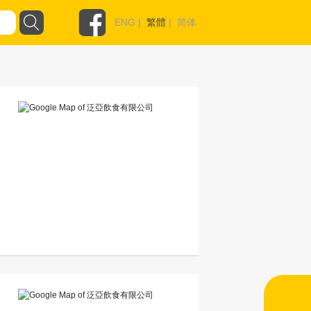
ENG
|
繁體
|
简体