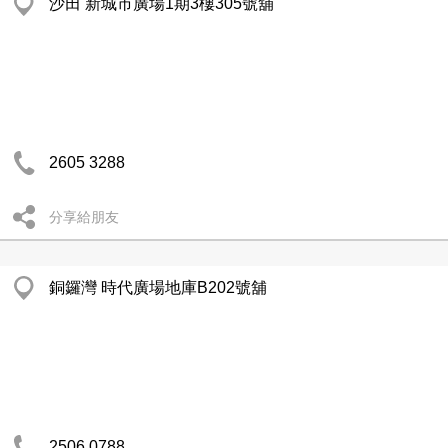
沙田 新城市廣場1期3樓305號舖
2605 3288
分享給朋友
銅鑼灣 時代廣場地庫B202號舖
2506 0788